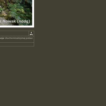
cja
Uruchom/zatrzymaj pokaz