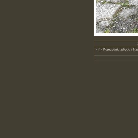
<-/->
Poprzednie zdjęcie / Nas