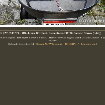
14 |
20161007 PL - DG. Junak 121 Black. Prezentacja. FOTO: Dariusz Nowak (nddg)
tępne zdjęcie |
Backspace
Strona indeksu |
Home
Pierwsze zdjęcie |
End
Ostatnie zdjęcie |
Spa
slajdów
Całkowita ilość zdjęć:
14
|
Dariusz NOWAK (nddg) - FOTOGRAFIA
|
Kontakt e-mail: