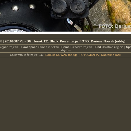
8 |
20161007 PL - DG. Junak 121 Black. Prezentacja. FOTO: Dariusz Nowak (nddg)
tępne zdjęcie |
Backspace
Strona indeksu |
Home
Pierwsze zdjęcie |
End
Ostatnie zdjęcie |
Spa
slajdów
Całkowita ilość zdjęć:
14
|
Dariusz NOWAK (nddg) - FOTOGRAFIA
|
Kontakt e-mail: