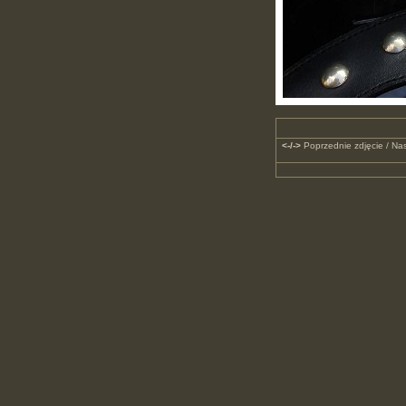
<-/->
Poprzednie zdjęcie / Nas