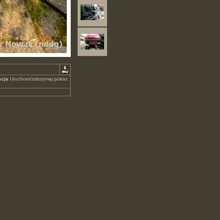
cja
Uruchom/zatrzymaj pokaz