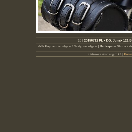
18 |
20150712 PL - DG. Junak 121 B
<-/->
Poprzednie zdjęcie / Następne zdjęcie |
Backspace
Strona ind
Całkowita ilość zdjęć:
20
|
Dari