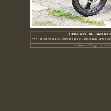
16 |
20150712 PL - DG. Junak 121 B
<-/->
Poprzednie zdjęcie / Następne zdjęcie |
Backspace
Strona ind
Całkowita ilość zdjęć:
20
|
Dari