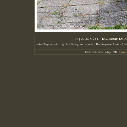
14 |
20150712 PL - DG. Junak 121 B
<-/->
Poprzednie zdjęcie / Następne zdjęcie |
Backspace
Strona ind
Całkowita ilość zdjęć:
20
|
Dari