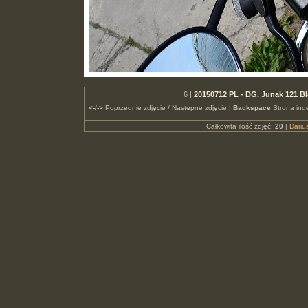
6 |
20150712 PL - DG. Junak 121 B
<-/->
Poprzednie zdjęcie / Następne zdjęcie |
Backspace
Strona ind
Całkowita ilość zdjęć:
20
|
Dari