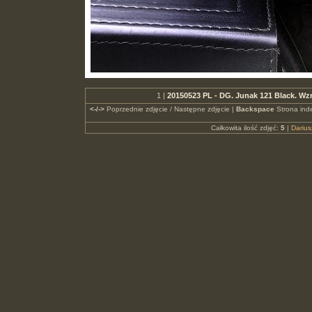
1 |
20150523 PL - DG. Junak 121 Black. W
<-/->
Poprzednie zdjęcie / Następne zdjęcie |
Backspace
Strona ind
Całkowita ilość zdjęć:
5
|
Dariu