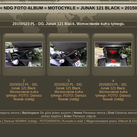
»
NDG FOTO ALBUM
»
MOTOCYKLE
»
JUNAK 121 BLACK
» 20150
20150523 PL - DG. Junak 121 Black. Wzmocnienie kufra tylnego.
2
3
4
20150523 PL - DG.
20150523 PL - DG.
20150523 PL - DG.
Junak 121 Black.
Junak 121 Black.
Junak 121 Black.
Wzmocnienie kufra
Wzmocnienie kufra
Wzmocnienie kufra
tylnego. FOTO: Dariusz
tylnego. FOTO: Dariusz
tylnego. FOTO: Dariusz
Nowak (nddg)
Nowak (nddg)
Nowak (nddg)
stępna strona |
Backspace
Do góry jeden poziom |
Home
Pierwsza strona |
End
Ostatnia strona
pokaz slajdów |
Enter
Pierwsze zdjęcie
a |
Dariusz NOWAK (nddg) - FOTOGRAFIA
|
Kontakt e-mail:
| Wygenerowane przez
JAlbum
&
Ch