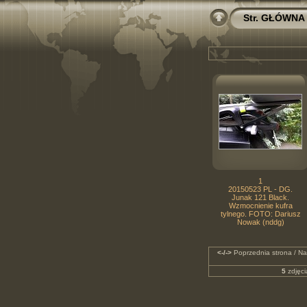
Str. GŁÓWNA
1
20150523 PL - DG.
Junak 121 Black.
Wzmocnienie kufra
tylnego. FOTO: Dariusz
Nowak (nddg)
<-/->
Poprzednia strona / Na
5
zdjęci