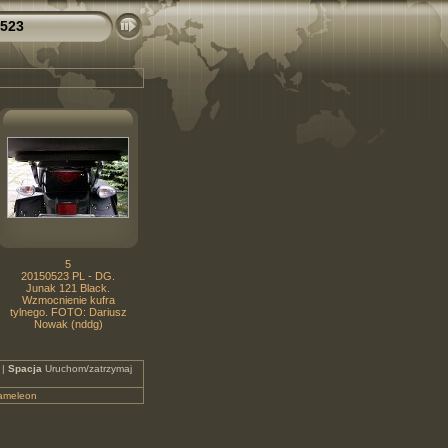
523
5
20150523 PL - DG.
Junak 121 Black.
Wzmocnienie kufra
tylnego. FOTO: Dariusz
Nowak (nddg)
 |
Spacja
Uruchom/zatrzymaj
ameleon