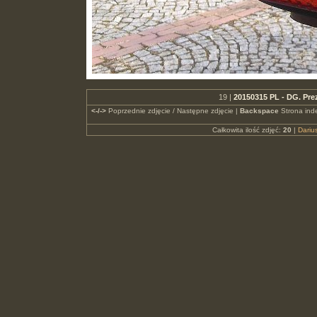
19 |
20150315 PL - DG. Pr
<-/->
Poprzednie zdjęcie / Następne zdjęcie |
Backspace
Strona ind
Całkowita ilość zdjęć:
20
|
Dari