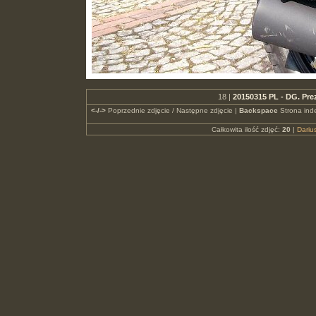
18 |
20150315 PL - DG. Pr
<-/->
Poprzednie zdjęcie / Następne zdjęcie |
Backspace
Strona ind
Całkowita ilość zdjęć:
20
|
Dari