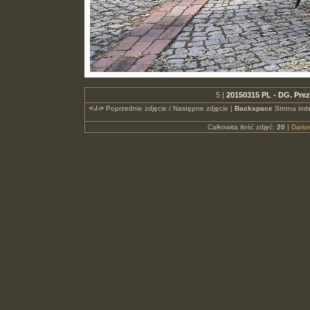
5 |
20150315 PL - DG. Pre
<-/->
Poprzednie zdjęcie / Następne zdjęcie |
Backspace
Strona ind
Całkowita ilość zdjęć:
20
|
Dari