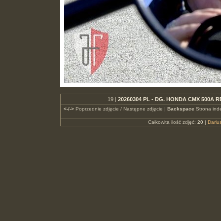
19 |
20260304 PL - DG. HONDA CMX 500A R
<-/->
Poprzednie zdjęcie / Następne zdjęcie |
Backspace
Strona ind
Całkowita ilość zdjęć:
20
|
Dari