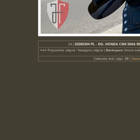
14 |
20260304 PL - DG. HONDA CMX 500A R
<-/->
Poprzednie zdjęcie / Następne zdjęcie |
Backspace
Strona ind
Całkowita ilość zdjęć:
20
|
Dari