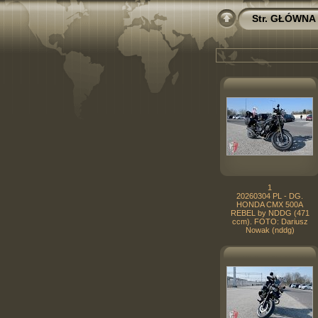
Str. GŁÓWNA
1
20260304 PL - DG.
HONDA CMX 500A
REBEL by NDDG (471
ccm). FOTO: Dariusz
Nowak (nddg)