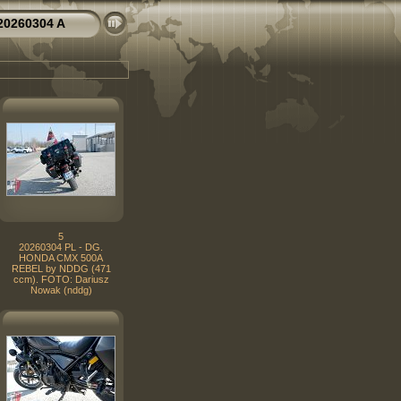
20260304 A
5
20260304 PL - DG.
HONDA CMX 500A
REBEL by NDDG (471
ccm). FOTO: Dariusz
Nowak (nddg)