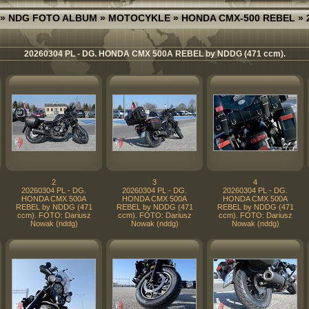
»
NDG FOTO ALBUM
»
MOTOCYKLE
»
HONDA CMX-500 REBEL
» 
20260304 PL - DG. HONDA CMX 500A REBEL by NDDG (471 ccm).
2
3
4
20260304 PL - DG.
20260304 PL - DG.
20260304 PL - DG.
HONDA CMX 500A
HONDA CMX 500A
HONDA CMX 500A
REBEL by NDDG (471
REBEL by NDDG (471
REBEL by NDDG (471
ccm). FOTO: Dariusz
ccm). FOTO: Dariusz
ccm). FOTO: Dariusz
Nowak (nddg)
Nowak (nddg)
Nowak (nddg)