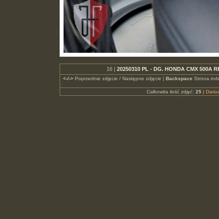
16 |
20250310 PL - DG. HONDA CMX 500A R
<-/->
Poprzednie zdjęcie / Następne zdjęcie |
Backspace
Strona ind
Całkowita ilość zdjęć:
25
|
Dari