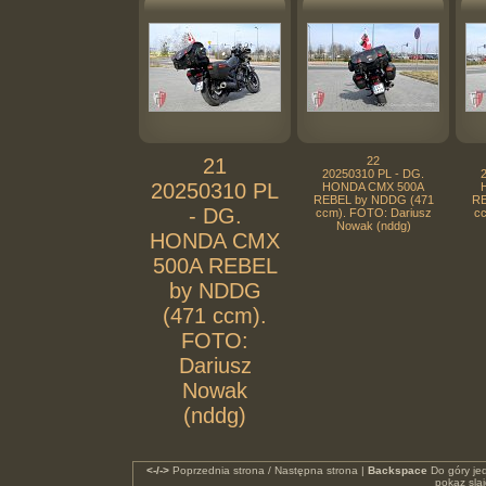
21
22
20250310 PL - DG.
20250310 PL
HONDA CMX 500A
REBEL by NDDG (471
RE
- DG.
ccm). FOTO: Dariusz
cc
Nowak (nddg)
HONDA CMX
500A REBEL
by NDDG
(471 ccm).
FOTO:
Dariusz
Nowak
(nddg)
<-/->
Poprzednia strona / Następna strona |
Backspace
Do góry je
pokaz sla