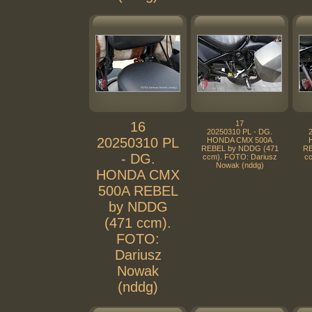
16
17
20250310 PL - DG.
20250310 PL
HONDA CMX 500A
REBEL by NDDG (471
RE
- DG.
ccm). FOTO: Dariusz
cc
Nowak (nddg)
HONDA CMX
500A REBEL
by NDDG
(471 ccm).
FOTO:
Dariusz
Nowak
(nddg)