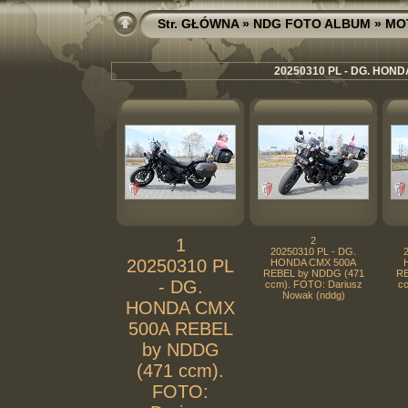
Str. GŁÓWNA
»
NDG FOTO ALBUM
»
MO
20250310 PL - DG. HOND
1
2
20250310 PL - DG.
20250310 PL
HONDA CMX 500A
REBEL by NDDG (471
RE
- DG.
ccm). FOTO: Dariusz
cc
Nowak (nddg)
HONDA CMX
500A REBEL
by NDDG
(471 ccm).
FOTO: