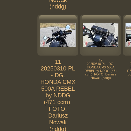
(nddg)
11
12
20250310 PL - DG.
20250310 PL
HONDA CMX 500A
REBEL by NDDG (471
RE
- DG.
ccm). FOTO: Dariusz
cc
Nowak (nddg)
HONDA CMX
500A REBEL
by NDDG
(471 ccm).
FOTO:
Dariusz
Nowak
(nddg)