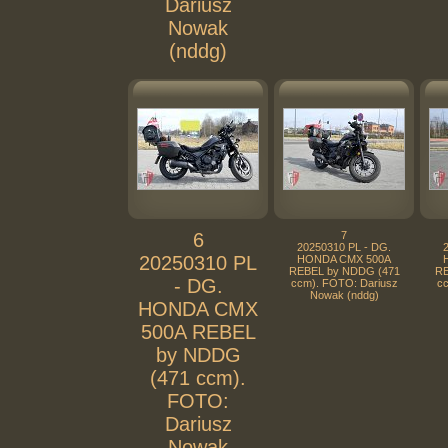
Dariusz
Nowak
(nddg)
6
7
20250310 PL - DG.
20250310 PL
HONDA CMX 500A
REBEL by NDDG (471
RE
- DG.
ccm). FOTO: Dariusz
cc
Nowak (nddg)
HONDA CMX
500A REBEL
by NDDG
(471 ccm).
FOTO:
Dariusz
Nowak