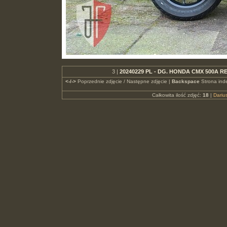
3 |
20240229 PL - DG. HONDA CMX 500A RE
<-/->
Poprzednie zdjęcie / Następne zdjęcie |
Backspace
Strona ind
Całkowita ilość zdjęć:
18
|
Dari