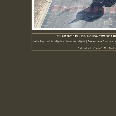
27 |
20230318 PL - DG. HONDA CMX 500A R
<-/->
Poprzednie zdjęcie / Następne zdjęcie |
Backspace
Strona ind
Całkowita ilość zdjęć:
52
|
Dari