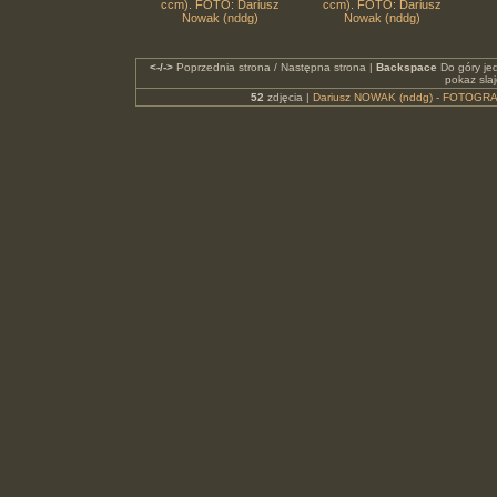
ccm). FOTO: Dariusz
ccm). FOTO: Dariusz
Nowak (nddg)
Nowak (nddg)
<-/->
Poprzednia strona / Następna strona |
Backspace
Do góry je
pokaz sla
52
zdjęcia |
Dariusz NOWAK (nddg) - FOTOGRA