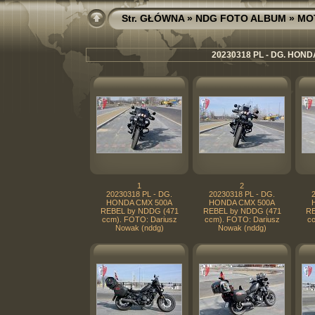
Str. GŁÓWNA
»
NDG FOTO ALBUM
»
MO
20230318 PL - DG. HOND
1
2
20230318 PL - DG.
20230318 PL - DG.
HONDA CMX 500A
HONDA CMX 500A
REBEL by NDDG (471
REBEL by NDDG (471
RE
ccm). FOTO: Dariusz
ccm). FOTO: Dariusz
cc
Nowak (nddg)
Nowak (nddg)