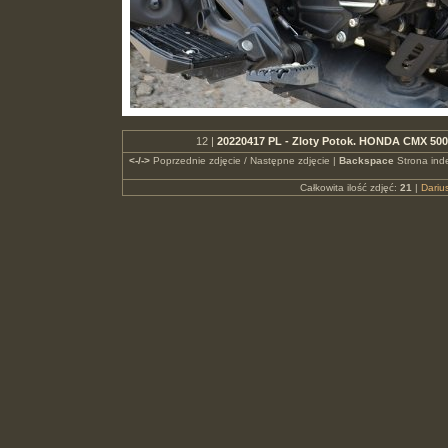
12 |
20220417 PL - Zloty Potok. HONDA CMX 50
<-/->
Poprzednie zdjęcie / Następne zdjęcie |
Backspace
Strona ind
Całkowita ilość zdjęć:
21
|
Dari