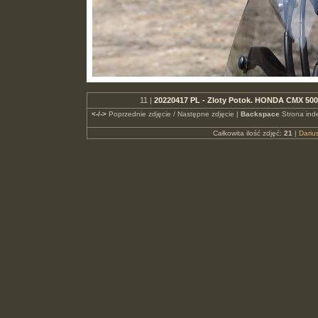
11 |
20220417 PL - Zloty Potok. HONDA CMX 50
<-/->
Poprzednie zdjęcie / Następne zdjęcie |
Backspace
Strona ind
Całkowita ilość zdjęć:
21
|
Dari