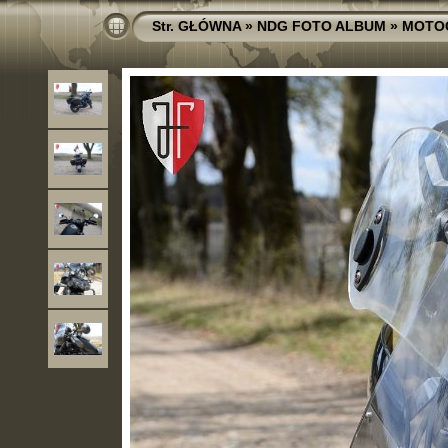
Str. GŁÓWNA
»
NDG FOTO ALBUM
»
MOTO