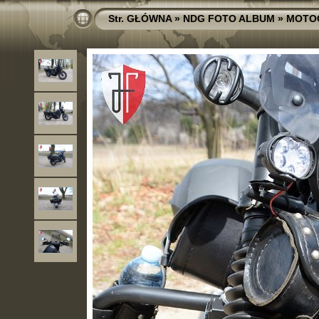
Str. GŁÓWNA
»
NDG FOTO ALBUM
»
MOTO