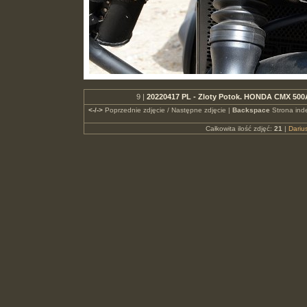
9 |
20220417 PL - Zloty Potok. HONDA CMX 50
<-/->
Poprzednie zdjęcie / Następne zdjęcie |
Backspace
Strona ind
Całkowita ilość zdjęć:
21
|
Dari