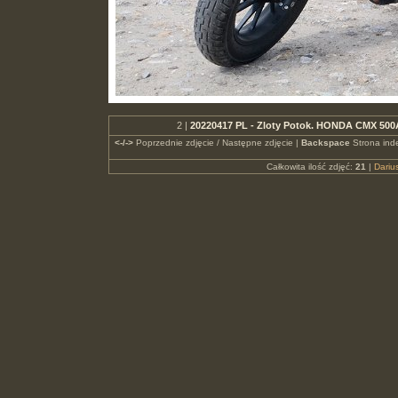
2 |
20220417 PL - Zloty Potok. HONDA CMX 50
<-/->
Poprzednie zdjęcie / Następne zdjęcie |
Backspace
Strona ind
Całkowita ilość zdjęć:
21
|
Dari