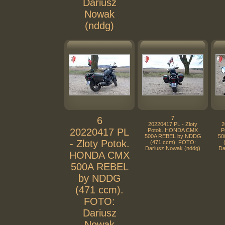
Dariusz
Nowak
(nddg)
6
7
20220417 PL - Zloty
2
20220417 PL
Potok. HONDA CMX
P
500A REBEL by NDDG
50
- Zloty Potok.
(471 ccm). FOTO:
Dariusz Nowak (nddg)
Da
HONDA CMX
500A REBEL
by NDDG
(471 ccm).
FOTO:
Dariusz
Nowak