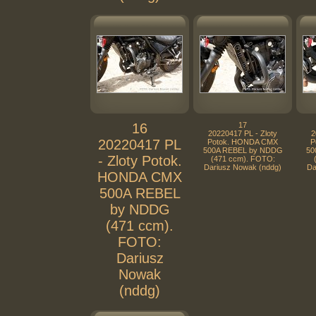
16
17
20220417 PL - Zloty
2
20220417 PL
Potok. HONDA CMX
P
500A REBEL by NDDG
50
- Zloty Potok.
(471 ccm). FOTO:
Dariusz Nowak (nddg)
Da
HONDA CMX
500A REBEL
by NDDG
(471 ccm).
FOTO:
Dariusz
Nowak
(nddg)