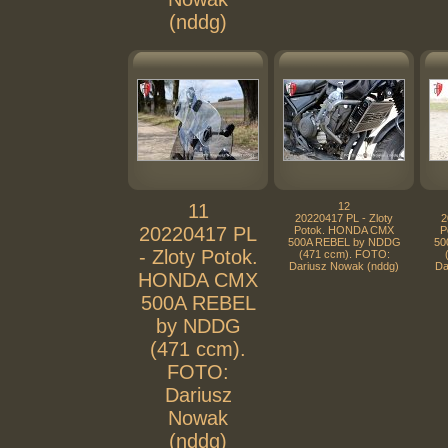
(nddg)
11
12
20220417 PL - Zloty
2
20220417 PL
Potok. HONDA CMX
P
500A REBEL by NDDG
50
- Zloty Potok.
(471 ccm). FOTO:
Dariusz Nowak (nddg)
Da
HONDA CMX
500A REBEL
by NDDG
(471 ccm).
FOTO:
Dariusz
Nowak
(nddg)