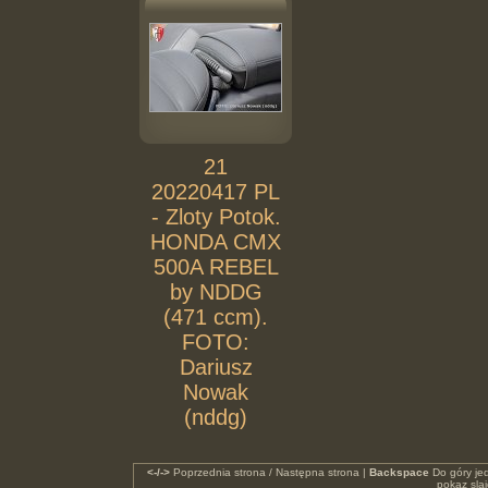
21
20220417 PL
- Zloty Potok.
HONDA CMX
500A REBEL
by NDDG
(471 ccm).
FOTO:
Dariusz
Nowak
(nddg)
<-/->
Poprzednia strona / Następna strona |
Backspace
Do góry je
pokaz sla