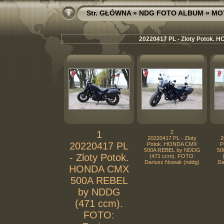
Str. GŁÓWNA
»
NDG FOTO ALBUM
»
MO
20220417 PL - Zloty Potok.
1
2
20220417 PL - Zloty
2
20220417 PL
Potok. HONDA CMX
P
500A REBEL by NDDG
50
- Zloty Potok.
(471 ccm). FOTO:
Dariusz Nowak (nddg)
Da
HONDA CMX
500A REBEL
by NDDG
(471 ccm).
FOTO: