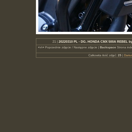
21 |
20220310 PL - DG. HONDA CMX 500A REBEL by 
<-/->
Poprzednie zdjęcie / Następne zdjęcie |
Backspace
Strona ind
Całkowita ilość zdjęć:
25
|
Dari