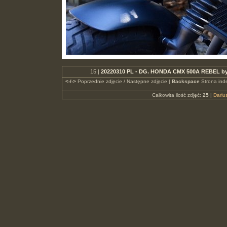
15 |
20220310 PL - DG. HONDA CMX 500A REBEL by 
<-/->
Poprzednie zdjęcie / Następne zdjęcie |
Backspace
Strona ind
Całkowita ilość zdjęć:
25
|
Dari