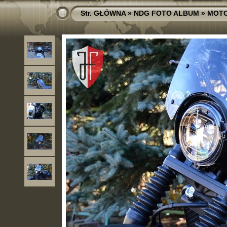
Str. GŁÓWNA
»
NDG FOTO ALBUM
»
MOT