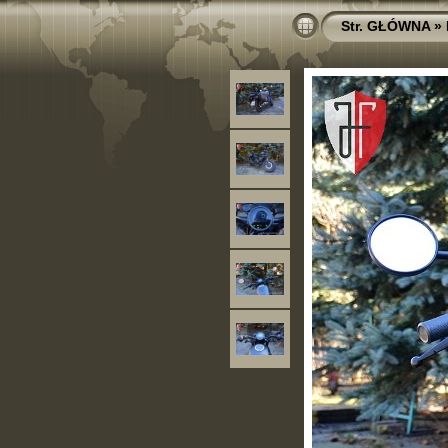
Str. GŁÓWNA
»