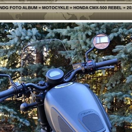
NDG FOTO ALBUM
»
MOTOCYKLE
»
HONDA CMX-500 REBEL
»
20