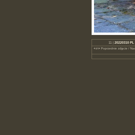
11 |
20220310 PL
<-/->
Poprzednie zdjęcie / Nas