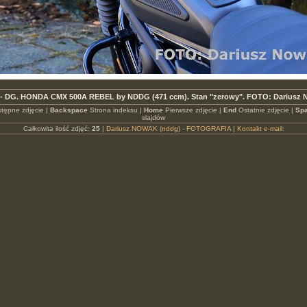
 - DG. HONDA CMX 500A REBEL by NDDG (471 ccm). Stan "zerowy". FOTO: Dariusz 
tępne zdjęcie |
Backspace
Strona indeksu |
Home
Pierwsze zdjęcie |
End
Ostatnie zdjęcie |
Spa
slajdów
Całkowita ilość zdjęć:
25
|
Dariusz NOWAK (nddg) - FOTOGRAFIA
|
Kontakt e-mail: