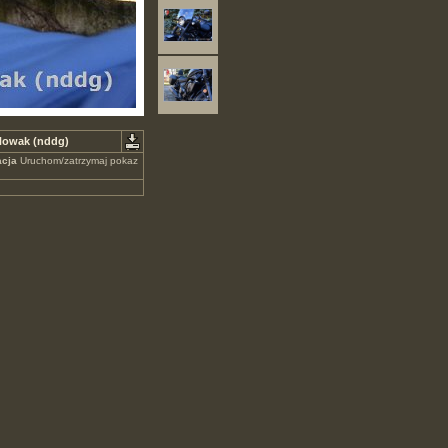
Nowak (nddg)
cja
Uruchom/zatrzymaj pokaz