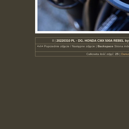
8 |
20220310 PL - DG. HONDA CMX 500A REBEL by 
<-/->
Poprzednie zdjęcie / Następne zdjęcie |
Backspace
Strona ind
Całkowita ilość zdjęć:
25
|
Dari