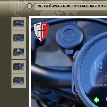
Str. GŁÓWNA
»
NDG FOTO ALBUM
»
MOT