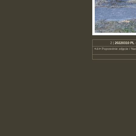
2 |
20220310 PL
<-/->
Poprzednie zdjęcie / Nas