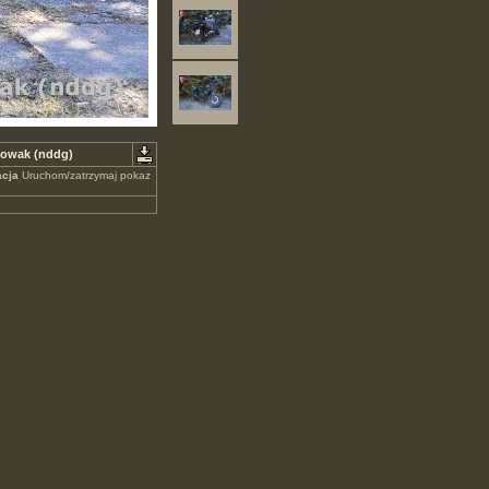
Nowak (nddg)
cja
Uruchom/zatrzymaj pokaz