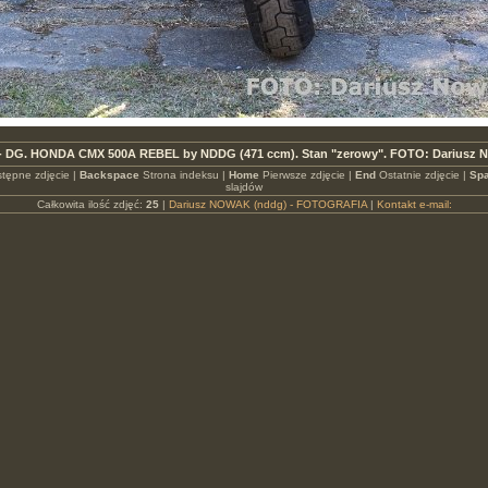
 - DG. HONDA CMX 500A REBEL by NDDG (471 ccm). Stan "zerowy". FOTO: Dariusz 
tępne zdjęcie |
Backspace
Strona indeksu |
Home
Pierwsze zdjęcie |
End
Ostatnie zdjęcie |
Spa
slajdów
Całkowita ilość zdjęć:
25
|
Dariusz NOWAK (nddg) - FOTOGRAFIA
|
Kontakt e-mail: