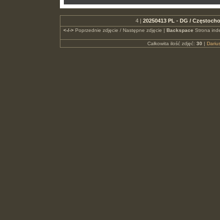
4 |
20250413 PL - DG / Częstocho
<-/->
Poprzednie zdjęcie / Następne zdjęcie |
Backspace
Strona ind
Całkowita ilość zdjęć:
30
|
Dari