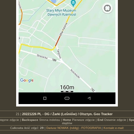
21 |
20221226 PL - DG / Żarki (Leśniów) / Olsztyn. Geo Tracker
tępne zdjęcie |
Backspace
Strona indeksu |
Home
Pierwsze zdjęcie |
End
Ostatnie zdjęcie |
Spa
slajdów
Całkowita ilość zdjęć:
29
|
Dariusz NOWAK (nddg) - FOTOGRAFIA
|
Kontakt e-mail: