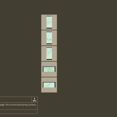
cja
Uruchom/zatrzymaj pokaz