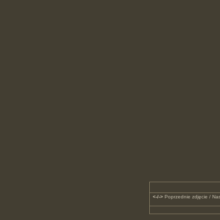
<-/->
Poprzednie zdjęcie / Nas