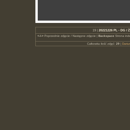
19 |
20221226 PL - DG / Ż
<-/->
Poprzednie zdjęcie / Następne zdjęcie |
Backspace
Strona ind
Całkowita ilość zdjęć:
29
|
Dari