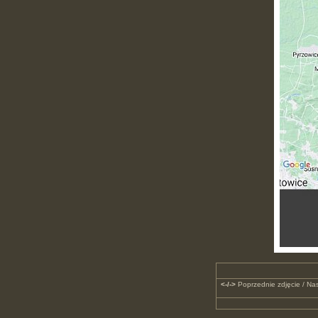
<-/->
Poprzednie zdjęcie / Nas