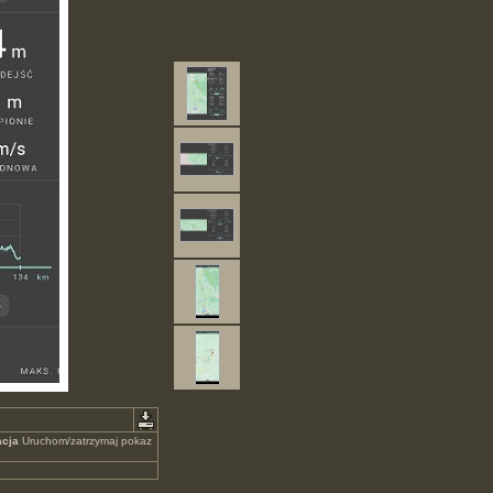
cja
Uruchom/zatrzymaj pokaz