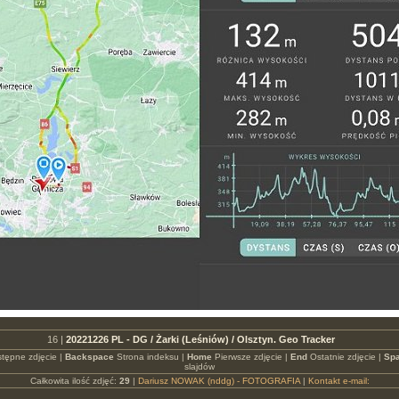
16 |
20221226 PL - DG / Żarki (Leśniów) / Olsztyn. Geo Tracker
tępne zdjęcie |
Backspace
Strona indeksu |
Home
Pierwsze zdjęcie |
End
Ostatnie zdjęcie |
Spa
slajdów
Całkowita ilość zdjęć:
29
|
Dariusz NOWAK (nddg) - FOTOGRAFIA
|
Kontakt e-mail: