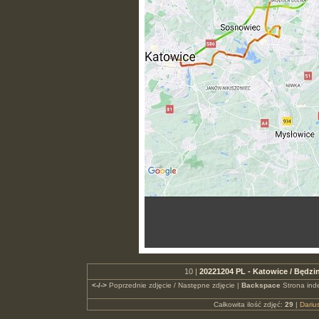
10 |
20221204 PL - Katowice / Będzin
<-/->
Poprzednie zdjęcie / Następne zdjęcie |
Backspace
Strona ind
Całkowita ilość zdjęć:
29
|
Dari