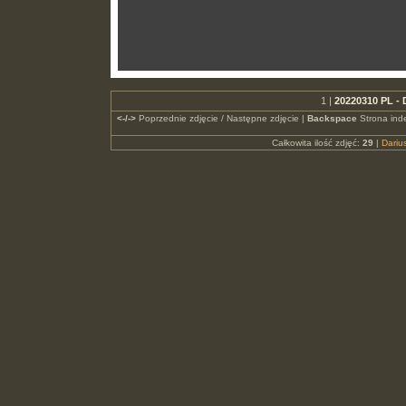
1 |
20220310 PL - 
<-/->
Poprzednie zdjęcie / Następne zdjęcie |
Backspace
Strona ind
Całkowita ilość zdjęć:
29
|
Dari