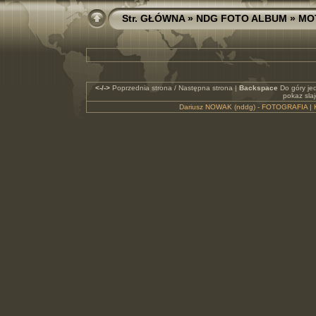
Str. GŁÓWNA
»
NDG FOTO ALBUM
»
MO
<-/->
Poprzednia strona / Następna strona |
Backspace
Do góry je
pokaz sla
Dariusz NOWAK (nddg) - FOTOGRAFIA
|