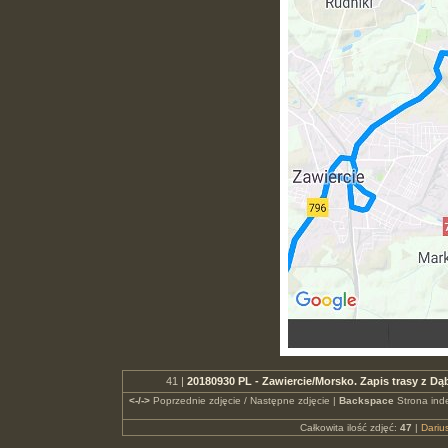
41 |
20180930 PL - Zawiercie/Morsko. Zapis trasy z D
<-/->
Poprzednie zdjęcie / Następne zdjęcie |
Backspace
Strona ind
Całkowita ilość zdjęć:
47
|
Dari