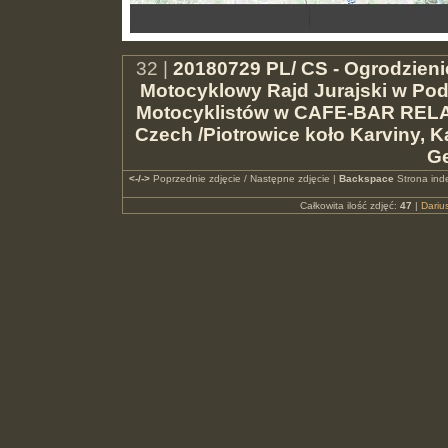
32 |
20180729 PL/ CS - Ogrodzienie
Motocyklowy Rajd Jurajski w Po
Motocyklistów w CAFE-BAR RELA
Czech /Piotrowice koło Karviny,
Ge
<-/->
Poprzednie zdjęcie / Następne zdjęcie |
Backspace
Strona ind
Całkowita ilość zdjęć:
47
|
Dari