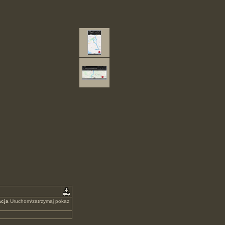
cja
Uruchom/zatrzymaj pokaz