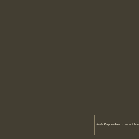
<-/->
Poprzednie zdjęcie / Nas