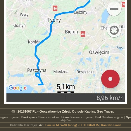
45 |
20181007 PL - Goczałkowice Zdrój. Ogrody Kapias. Geo Tracer.
tępne zdjęcie |
Backspace
Strona indeksu |
Home
Pierwsze zdjęcie |
End
Ostatnie zdjęcie |
Spa
slajdów
Całkowita ilość zdjęć:
47
|
Dariusz NOWAK (nddg) - FOTOGRAFIA
|
Kontakt e-mail: