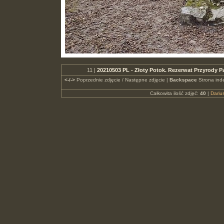
11 |
20210503 PL - Złoty Potok. Rezerwat Przyrody 
<-/->
Poprzednie zdjęcie / Następne zdjęcie |
Backspace
Strona ind
Całkowita ilość zdjęć:
40
|
Dari