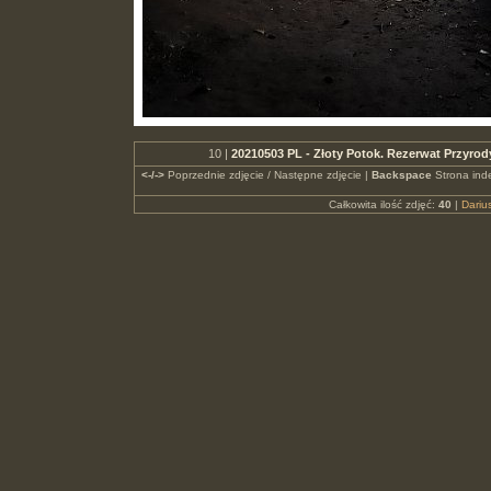
10 |
20210503 PL - Złoty Potok. Rezerwat Przyro
<-/->
Poprzednie zdjęcie / Następne zdjęcie |
Backspace
Strona ind
Całkowita ilość zdjęć:
40
|
Dari