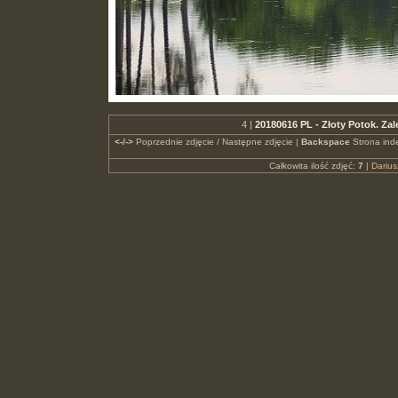
4 |
20180616 PL - Złoty Potok. 
<-/->
Poprzednie zdjęcie / Następne zdjęcie |
Backspace
Strona ind
Całkowita ilość zdjęć:
7
|
Dariu