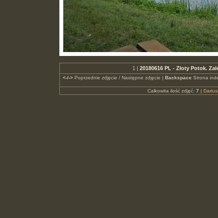
1 |
20180616 PL - Złoty Potok. 
<-/->
Poprzednie zdjęcie / Następne zdjęcie |
Backspace
Strona ind
Całkowita ilość zdjęć:
7
|
Dariu