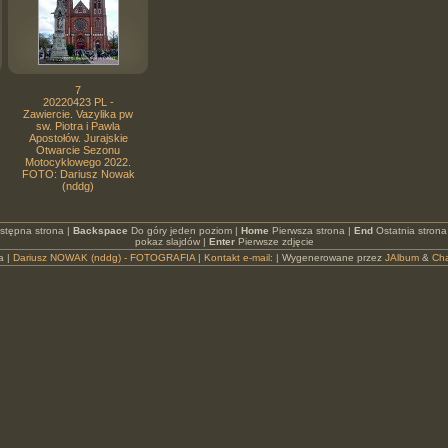
7
20220423 PL -
Zawiercie. Vazylika pw
sw. Piotra i Pawla
Apostołów. Jurajskie
Otwarcie Sezonu
Motocyklowego 2022.
FOTO: Dariusz Nowak
(nddg)
stępna strona |
Backspace
Do góry jeden poziom |
Home
Pierwsza strona |
End
Ostatnia strona
pokaz slajdów |
Enter
Pierwsze zdjęcie
a |
Dariusz NOWAK (nddg) - FOTOGRAFIA
|
Kontakt e-mail:
| Wygenerowane przez
JAlbum
&
Ch