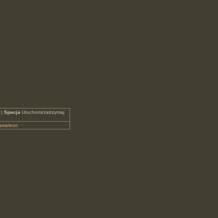
 |
Spacja
Uruchom/zatrzymaj
ameleon