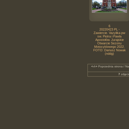
6
20220423 PL -
Zawiercie. Vazylika pw
sw. Piotra i Pawla
Apostołów. Jurajskie
Otwarcie Sezonu
Motocyklowego 2022.
FOTO: Dariusz Nowak
(nddg)
<-/->
Poprzednia strona / Na
7
zdjęci