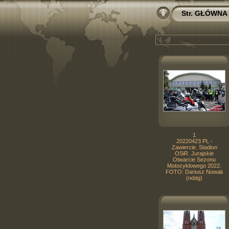
Str. GŁÓWNA
1
20220423 PL -
Zawiercie. Stadion
OSiR. Jurajskie
Otwarcie Sezonu
Motocyklowego 2022.
FOTO: Dariusz Nowak
(nddg)