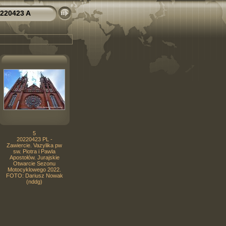
220423 A
5
20220423 PL -
Zawiercie. Vazylika pw
sw. Piotra i Pawla
Apostołów. Jurajskie
Otwarcie Sezonu
Motocyklowego 2022.
FOTO: Dariusz Nowak
(nddg)