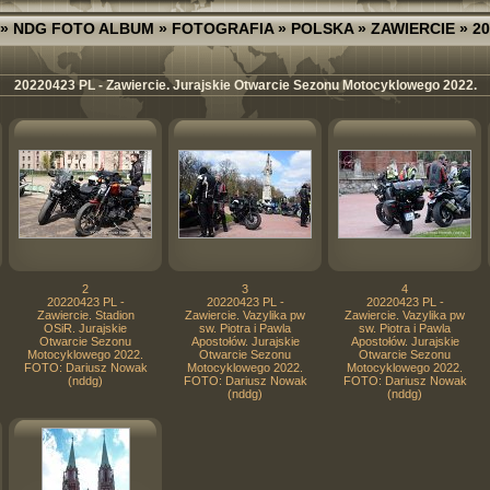
»
NDG FOTO ALBUM
»
FOTOGRAFIA
»
POLSKA
»
ZAWIERCIE
» 20
20220423 PL - Zawiercie. Jurajskie Otwarcie Sezonu Motocyklowego 2022.
2
3
4
20220423 PL -
20220423 PL -
20220423 PL -
Zawiercie. Stadion
Zawiercie. Vazylika pw
Zawiercie. Vazylika pw
OSiR. Jurajskie
sw. Piotra i Pawla
sw. Piotra i Pawla
Otwarcie Sezonu
Apostołów. Jurajskie
Apostołów. Jurajskie
Motocyklowego 2022.
Otwarcie Sezonu
Otwarcie Sezonu
FOTO: Dariusz Nowak
Motocyklowego 2022.
Motocyklowego 2022.
(nddg)
FOTO: Dariusz Nowak
FOTO: Dariusz Nowak
(nddg)
(nddg)