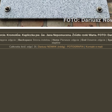
ercie. Kromołów. Kapliczka pw. św. Jana Nepomucena. Źródło rzeki Warta. FOTO: Da
tępne zdjęcie |
Backspace
Strona indeksu |
Home
Pierwsze zdjęcie |
End
Ostatnie zdjęcie |
Spa
slajdów
Całkowita ilość zdjęć:
3
|
Dariusz NOWAK (nddg) - FOTOGRAFIA
|
Kontakt e-mail: