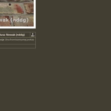
riusz Nowak (nddg)
cja
Uruchom/zatrzymaj pokaz