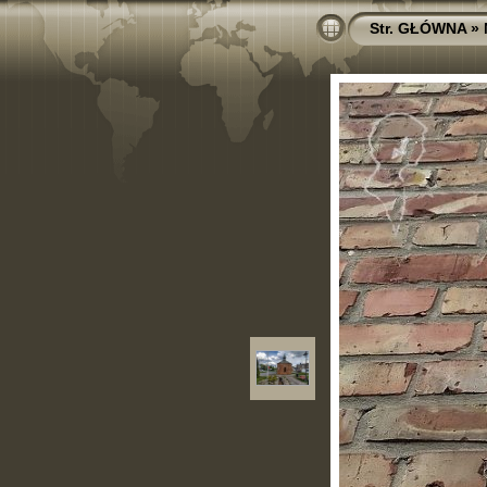
Str. GŁÓWNA
»