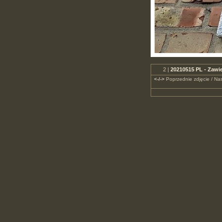
2 |
20210515 PL - Zawi
<-/->
Poprzednie zdjęcie / Nas