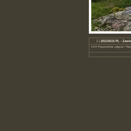
1 |
20210515 PL - Zawi
<-/->
Poprzednie zdjęcie / Nas