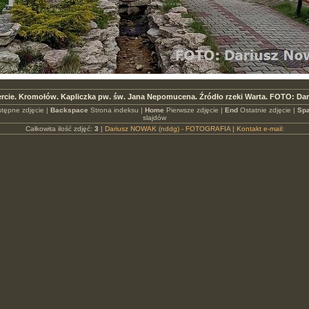
ercie. Kromołów. Kapliczka pw. św. Jana Nepomucena. Źródło rzeki Warta. FOTO: Da
tępne zdjęcie |
Backspace
Strona indeksu |
Home
Pierwsze zdjęcie |
End
Ostatnie zdjęcie |
Spa
slajdów
Całkowita ilość zdjęć:
3
|
Dariusz NOWAK (nddg) - FOTOGRAFIA
|
Kontakt e-mail: