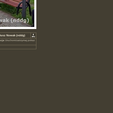
riusz Nowak (nddg)
cja
Uruchom/zatrzymaj pokaz