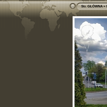
Str. GŁÓWNA
»