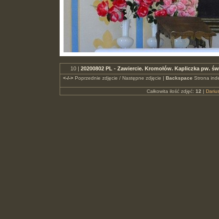
10 |
20200802 PL - Zawiercie. Kromołów. Kapliczka pw. ś
<-/->
Poprzednie zdjęcie / Następne zdjęcie |
Backspace
Strona ind
Całkowita ilość zdjęć:
12
|
Dari