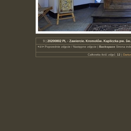
9 |
20200802 PL - Zawiercie. Kromołów. Kapliczka pw. ś
<-/->
Poprzednie zdjęcie / Następne zdjęcie |
Backspace
Strona ind
Całkowita ilość zdjęć:
12
|
Dari