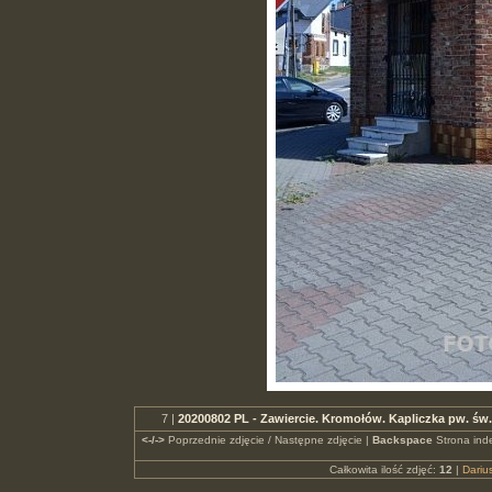
7 |
20200802 PL - Zawiercie. Kromołów. Kapliczka pw. ś
<-/->
Poprzednie zdjęcie / Następne zdjęcie |
Backspace
Strona ind
Całkowita ilość zdjęć:
12
|
Dari