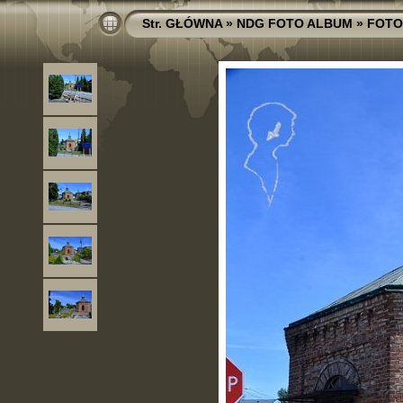
Str. GŁÓWNA
»
NDG FOTO ALBUM
»
FOTO