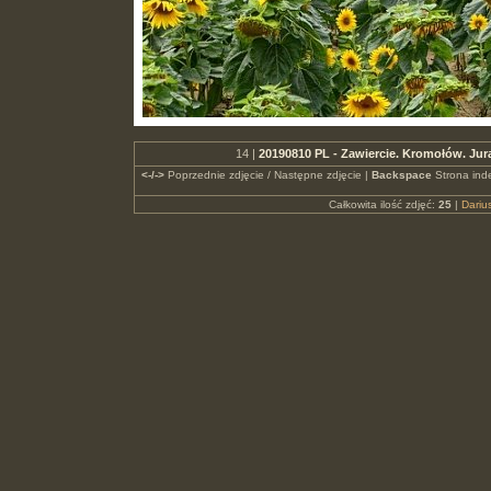
14 |
20190810 PL - Zawiercie. Kromołów. Ju
<-/->
Poprzednie zdjęcie / Następne zdjęcie |
Backspace
Strona ind
Całkowita ilość zdjęć:
25
|
Dari