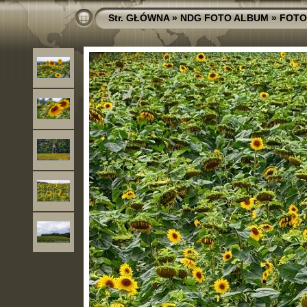
Str. GŁÓWNA
»
NDG FOTO ALBUM
»
FOTO